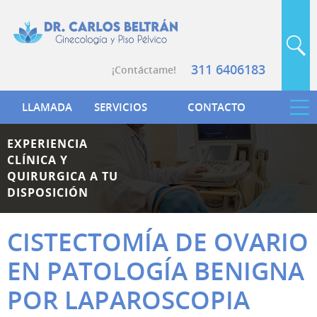
311 6406183
¡Contáctame!
LLAMADA
SERVICIOS
CONTACTO
EXPERIENCIA
CLÍNICA Y
QUIRURGICA A TU
DISPOSICIÓN
CISTECTOMÍA DE OVARIO
EN PATOLOGÍA BENIGNA
POR LAPAROSCOPIA