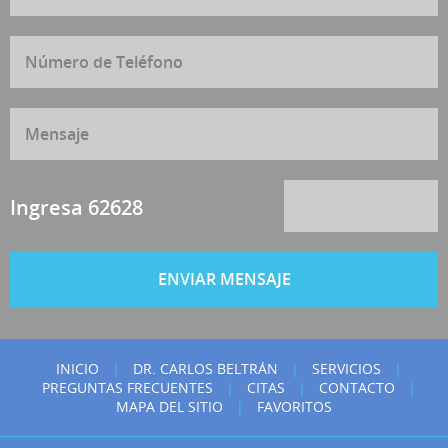
Ingresa 62628
INICIO
|
DR. CARLOS BELTRÁN
|
SERVICIOS
|
PREGUNTAS FRECUENTES
|
CITAS
|
CONTACTO
|
MAPA DEL SITIO
|
FAVORITOS